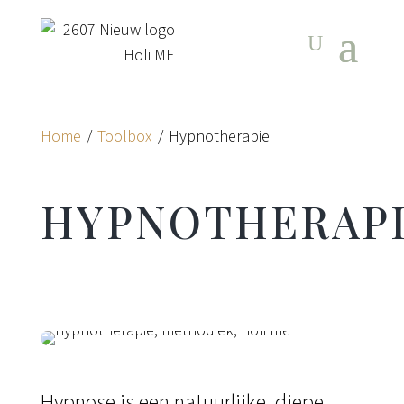
Home
/
Toolbox
/
Hypnotherapie
HYPNOTHERAP
Hypnose is een natuurlijke, diepe