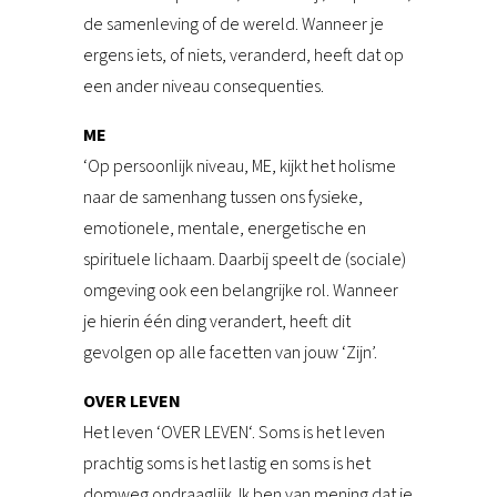
de samenleving of de wereld. Wanneer je
ergens iets, of niets, veranderd, heeft dat op
een ander niveau consequenties.
ME
‘Op persoonlijk niveau, ME, kijkt het holisme
naar de samenhang tussen ons fysieke,
emotionele, mentale, energetische en
spirituele lichaam. Daarbij speelt de (sociale)
omgeving ook een belangrijke rol. Wanneer
je hierin één ding verandert, heeft dit
gevolgen op alle facetten van jouw ‘Zijn’.
OVER LEVEN
Het leven ‘OVER LEVEN‘. Soms is het leven
prachtig soms is het lastig en soms is het
domweg ondraaglijk. Ik ben van mening dat je