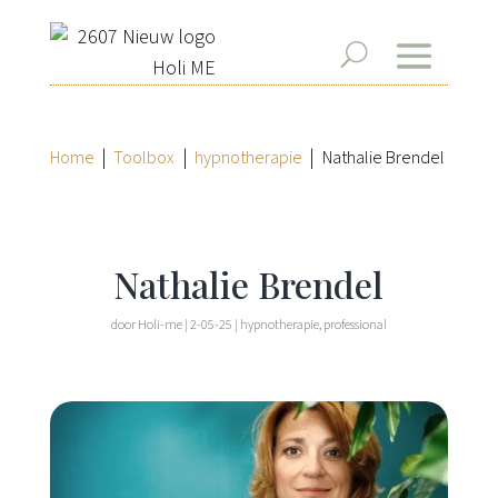
|
|
|
Home
Toolbox
hypnotherapie
Nathalie Brendel
Nathalie Brendel
door
Holi-me
|
2-05-25
|
hypnotherapie
,
professional