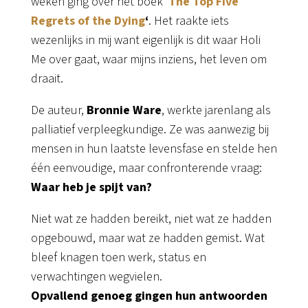
weken ging over het boek ‘
The Top Five
Regrets of the Dying
‘
. Het raakte iets
wezenlijks in mij want eigenlijk is dit waar Holi
Me over gaat, waar mijns inziens, het leven om
draait.
De auteur,
Bronnie Ware
, werkte jarenlang als
palliatief verpleegkundige. Ze was aanwezig bij
mensen in hun laatste levensfase en stelde hen
één eenvoudige, maar confronterende vraag:
Waar heb je spijt van?
Niet wat ze hadden bereikt, niet wat ze hadden
opgebouwd, maar wat ze hadden gemist. Wat
bleef knagen toen werk, status en
verwachtingen wegvielen.
Opvallend genoeg gingen hun antwoorden