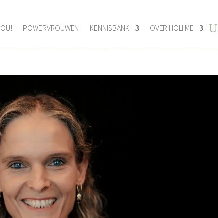
YOU!
POWERVROUWEN
KENNISBANK
OVER HOLI ME