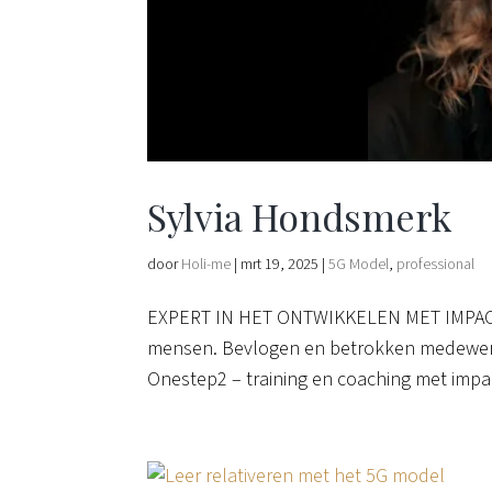
Sylvia Hondsmerk
door
Holi-me
|
mrt 19, 2025
|
5G Model
,
professional
EXPERT IN HET ONTWIKKELEN MET IMPACT S
mensen. Bevlogen en betrokken medewerke
Onestep2 – training en coaching met impac