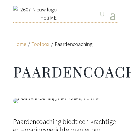
Home
/
Toolbox
/
Paardencoaching
PAARDENCOAC
Paardencoaching biedt een krachtige
en ervaringsgerichte manier om