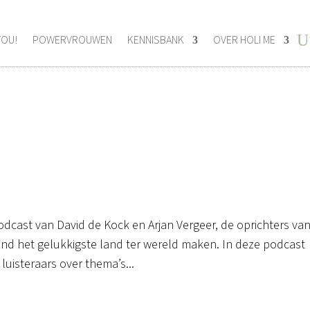
YOU!
POWERVROUWEN
KENNISBANK
OVER HOLI ME
dcast van David de Kock en Arjan Vergeer, de oprichters va
nd het gelukkigste land ter wereld maken. In deze podcast
uisteraars over thema’s...