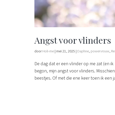
Angst voor vlinders
door
Holi-me
|
mei 21, 2025
|
Daphne
,
powervrouw
,
Re
De dag dat er een vlinder op me zat (en i
begon, mijn angst voor vlinders. Misschien
beestjes. Of met die ene keer toen ik een ja