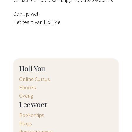
verhaal een plek kan krijgen op deze website.
Dank je wel!
Het team van Holi Me
Holi You
Online Cursus
Ebooks
Overig
Leesvoer
Boekentips
Blogs
Powervrouwen