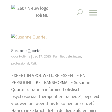
Susanne Quartel
door
Holi-me
|
dec 17, 2025
|
Familieopstellingen
,
professional
,
Reiki
EXPERT IN VROUWELIJKE ESSENTIE EN
PERSOONLIJKE TRANSFORMATIE Susanne
Quartel is trauma-informed holistisch
psychosociaal therapeut en trainer. Zij begeleidt
vrouwen om weer thuis te komen bij zichzelf.
Haar unieke kracht ligt in de diepe afstemming