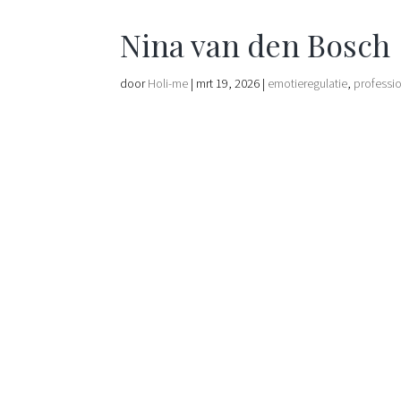
Nina van den Bosch
door
Holi-me
|
mrt 19, 2026
|
emotieregulatie
,
professi