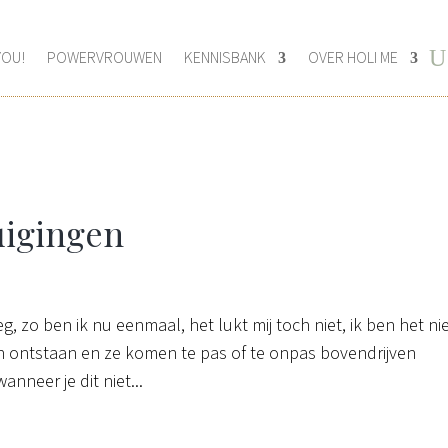
YOU!
POWERVROUWEN
KENNISBANK
OVER HOLI ME
uigingen
 zo ben ik nu eenmaal, het lukt mij toch niet, ik ben het ni
ven ontstaan en ze komen te pas of te onpas bovendrijven
nneer je dit niet...