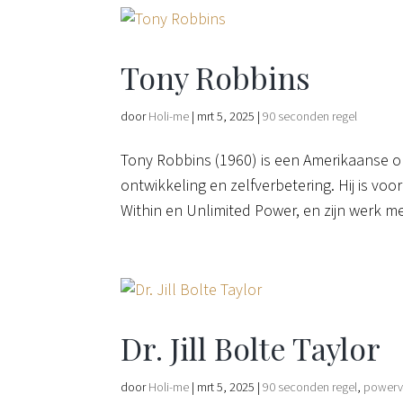
Tony Robbins
door
Holi-me
|
mrt 5, 2025
|
90 seconden regel
Tony Robbins (1960) is een Amerikaanse o
ontwikkeling en zelfverbetering. Hij is vo
Within en Unlimited Power, en zijn werk me
Dr. Jill Bolte Taylor
door
Holi-me
|
mrt 5, 2025
|
90 seconden regel
,
power